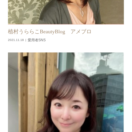
植村うららこBeautyBlog アメブロ
愛用者SNS
2021.11.18